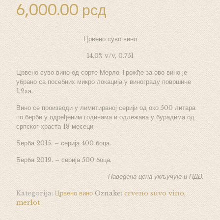
6,000.00
рсд
Црвено суво вино
14.0% v/v, 0.75l
Црвено суво вино од сорте Мерло. Грожђе за ово вино је
убрано са посебних микро локација у винограду површине
1,2ха.
Вино се производи у лимитираној серији од око 500 литара
по берби у одређеним годинама и одлежава у бурадима од
српског храста 18 месеци.
Берба 2015. – серија 400 боца.
Берба 2019. – серија 500 боца.
Наведена цена укључује и ПДВ.
Kategorija:
Црвено вино
Oznake:
crveno suvo vino
,
merlot