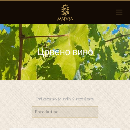
Црвено вино
Prikazano je svih 2 rezultata