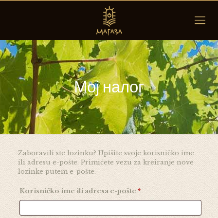
Мој налог
Zaboravili ste lozinku? Upišite svoje korisničko ime
ili adresu e-pošte. Primićete vezu za kreiranje nove
lozinke putem e-pošte.
Obavezno
Korisničko ime ili adresa e-pošte
*